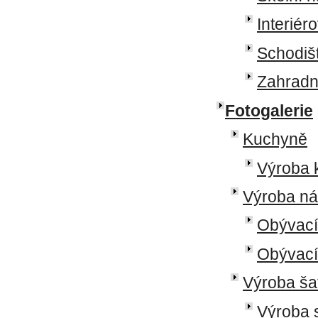
Interiér
Schodišt
Zahradn
Fotogalerie
Kuchyně
Výroba k
Výroba ná
Obývací
Obývací
Výroba ša
Výroba s