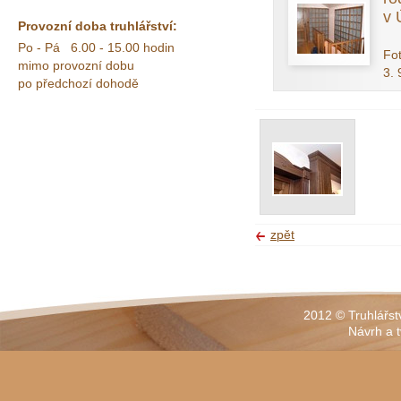
v 
Provozní doba truhlářství:
Po - Pá 6.00 - 15.00 hodin
Fot
mimo provozní dobu
3. 
po předchozí dohodě
zpět
2012 © Truhlářst
Návrh a 