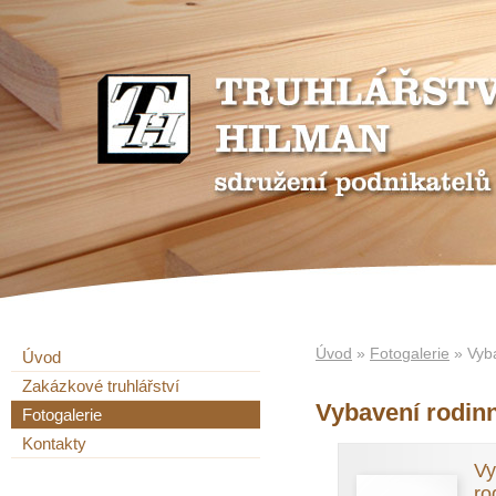
Úvod
»
Fotogalerie
» Vyba
Úvod
Zakázkové truhlářství
Vybavení rodin
Fotogalerie
Kontakty
Vy
ro