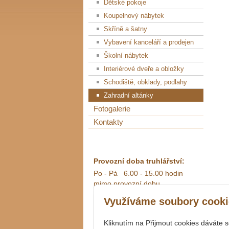
Dětské pokoje
Koupelnový nábytek
Skříně a šatny
Vybavení kanceláří a prodejen
Školní nábytek
Interiérové dveře a obložky
Schodiště, obklady, podlahy
Zahradní altánky
Fotogalerie
Kontakty
Provozní doba truhlářství:
Po - Pá 6.00 - 15.00 hodin
mimo provozní dobu
po předchozí dohodě
Využíváme soubory cooki
Kliknutím na Přijmout cookies dáváte 